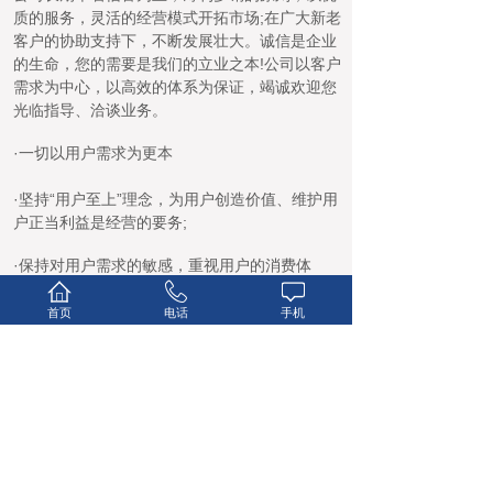
质的服务，灵活的经营模式开拓市场;在广大新老
客户的协助支持下，不断发展壮大。诚信是企业
的生命，您的需要是我们的立业之本!公司以客户
需求为中心，以高效的体系为保证，竭诚欢迎您
光临指导、洽谈业务。
·一切以用户需求为更本
·坚持“用户至上”理念，为用户创造价值、维护用
户正当利益是经营的要务;
·保持对用户需求的敏感，重视用户的消费体
验，服务水平适当超出用户的期望;
首页
电话
手机
·注重培育用户的满意度和忠诚度，不断提高与
用户沟通的服务水平;
·以用户价值的利益创造公司价值的利益 。
吕梁恒超达物资有限公司