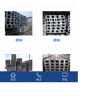
槽钢
槽钢
首页
电话
手机
槽钢
槽钢
1
上一页
下一页
共 8 条 共 1 页