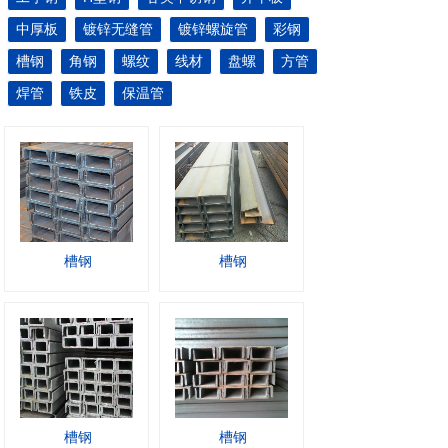
中厚板
镀锌无缝管
镀锌螺旋管
彩钢
槽钢
角钢
螺纹
线材
盘螺
方管
焊管
铁皮
保温管
槽钢
槽钢
槽钢
槽钢